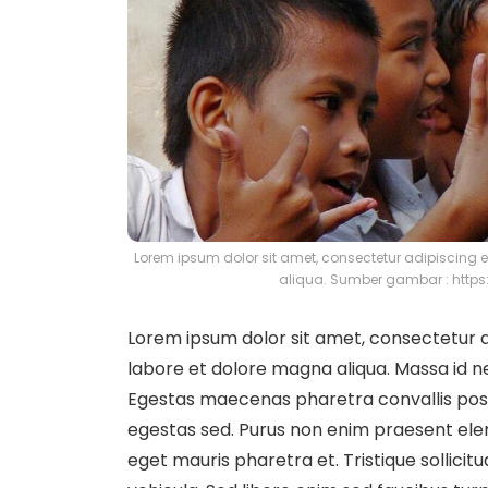
Lorem ipsum dolor sit amet, consectetur adipiscing e
aliqua. Sumber gambar : http
Lorem ipsum dolor sit amet, consectetur ad
labore et dolore magna aliqua. Massa id n
Egestas maecenas pharetra convallis pos
egestas sed. Purus non enim praesent elem
eget mauris pharetra et. Tristique sollicit