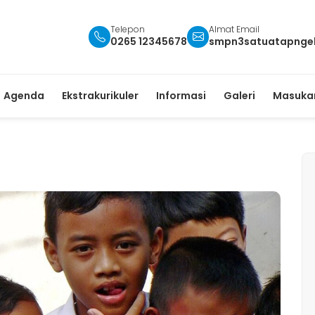
Telepon
Almat Email
0265 12345678
smpn3satuatapnge
Agenda
Ekstrakurikuler
Informasi
Galeri
Masukan