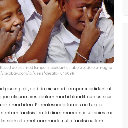
lit, sed do eiusmod tempor incididunt ut labore et dolore magna
s://pixabay.com/id/users/dezalb-1045091/
ipiscing elit, sed do eiusmod tempor incididunt ut
eque aliquam vestibulum morbi blandit cursus risus.
uere morbi leo. Et malesuada fames ac turpis
entum facilisis leo. Id diam maecenas ultricies mi
udin nibh sit amet commodo nulla facilisi nullam