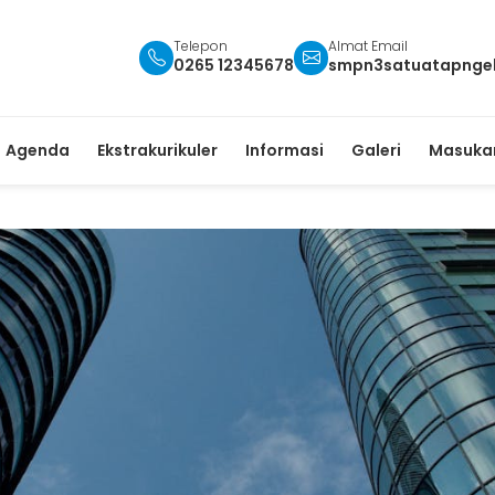
Telepon
Almat Email
0265 12345678
smpn3satuatapnge
Agenda
Ekstrakurikuler
Informasi
Galeri
Masukan